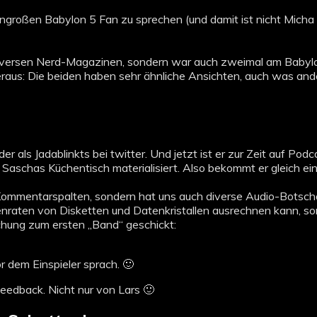
engroßen Babylon 5 Fan zu sprechen (und damit ist nicht Micha
in diversen Nerd-Magazinen, sondern war auch zweimal am Babyl
heraus: Die beiden haben sehr ähnliche Ansichten, auch was ande
als Jadablinkts bei twitter. Und jetzt ist er zur Zeit auf Podc
 Saschas Küchentisch materialisiert. Also bekommt er gleich ei
r Kommentarspalten, sondern hat uns auch diverse Audio-Botsc
atenraten von Disketten und Datenkristallen ausrechnen kann, 
chung zum ersten „Band“ geschickt:
or dem Einspieler sprach. 🙂
Feedback. Nicht nur von Lars 🙂