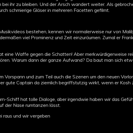
hen bei ihr zu bleiben. Und der Arsch wandert weiter. Als gebro
rch schmierige Gläser in mehreren Facetten gefilmt.
s Musikvideos bestehen, kennen wir normalerweise nur von Mal
dermaßen viel Prominenz und Zeit einzuräumen. Zumal er Frankl
hat eine Waffe gegen die Schatten! Aber merkwürdigerweise re
rstören. Warum dann der ganze Aufwand? Da baut man sich etwa
em Vorspann und zum Teil auch die Szenen um den neuen Vorlo
er gute Captain da ziemlich begriffstutzig wirkt, wenn er Kosh
-Schiff hat tolle Dialoge, aber irgendwie haben wir das Gefühl
uf der Nase rumtanzen lässt.
ei raus und wir vergeben