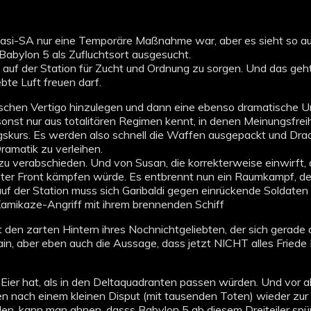
tasi-SA nur eine Temporäre Maßnahme war, aber es sieht so aus
abylon 5 als Zufluchtsort ausgesucht.
m auf der Station für Zucht und Ordnung zu sorgen. Und das geh
te Luft freuen darf.
atischen Vertigo hinzulegen und dann eine ebenso dramatische 
nst nur aus totalitären Regimen kennt, in denen Meinungsfreih
kurs. Es werden also schnell die Waffen ausgepackt und Draa
amatik zu verleihen.
zu verabschieden. Und von Susan, die korrekterweise einwirft, d
er Front kämpfen würde. Es entbrennt nun ein Raumkampf, der a
uf der Station muss sich Garibaldi gegen einrückende Soldaten 
 Kamikaze-Angriff mit ihrem brennenden Schiff
t den zarten Hintern ihres Nochnichtgeliebten, der sich gerade
n, aber eben auch die Aussage, dass jetzt NICHT alles Friede 
r Eier hat, als in den Deltaquadranten passen würden. Und vor 
ien nach einem kleinen Disput (mit tausenden Toten) wieder z
n, kann man ahnen, dasss Babylon 5 ab diesem Dreiteiler spür