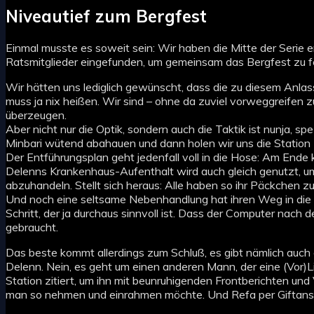
Niveautief zum Bergfest
Einmal musste es soweit sein: Wir haben die Mitte der Serie e
Ratsmitglieder eingefunden, um gemeinsam das Bergfest zu fe
Wir hätten uns lediglich gewünscht, dass die zu diesem Anl
muss ja nix heißen. Wir sind – ohne da zuviel vorweggreifen z
überzeugen.
Aber nicht nur die Optik, sondern auch die Taktik ist nunja, s
Minbari wütend abahauen und dann holen wir uns die Station 
Der Entführungsplan geht jedenfall voll in die Hose: Am Ende
Delenns Krankenhaus-Aufenthalt wird auch gleich genutzt, 
abzuhandeln. Stellt sich heraus: Alle haben so ihr Päckchen 
Und noch eine seltsame Nebenhandlung hat ihren Weg in die 
Schritt, der ja durchaus sinnvoll ist. Dass der Computer nach
gebraucht.
Das beste kommt allerdings zum Schluß, es gibt nämlich auch 
Delenn. Nein, es geht um einen anderen Mann, der eine (Vor)Li
Station zitiert, um ihn mit beunruhigenden Frontberichten u
man so nehmen und einrahmen möchte. Und Refa per Giftanschla