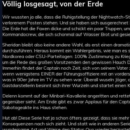
Völlig losgesagt, von der Erde
Wir wussten ja alle, dass die Ruhigstellung der Nightwatch-S
verlorenem Posten stehen. Und sie haben sich ausgerechnet B
Die Erde hat die Faxen dicke und schickt ein paar Truppen, u
Kommandocrew, die sich schonmal auf Wasser Brot und gesieb
Sheridan bleibt also keine andere Wahl, als erst einen dram
durchzuführen. Heraus kommt ein Wahlergebnis, wie man es so
Nordkorea oder CSU-Parteitagen: 100% Zustimmung zu Kriegs
um die Rede des großen Vorsitzenden den gewissen Hauch Dr
Immerhin findet der Captain noch Zeit, sich von seinem Vater 
wenn wenigstens EINER der Führungsoffiziere mit an vorderst
was in 90er Jahre im TV zu sehen war. Überall wuseln Jäger, a
Gastdarstellerin besinnt sich ihrer Wurzeln und startet einen
Delenn kommt auf der Minbari-Kavallerie angeritten und rette
gegenüber sieht. Am Ende gibt es zwar Applaus für den Captai
Sabotageakte ins Haus stehen.
Hut ab! Diese Serie hat ja schon öfters gezeigt, dass sie meh
Konsequenzen nach sich zieht. Und statt wie in anderen Ser
wundersame Art und Weise den Status Quo wieder herzustelle