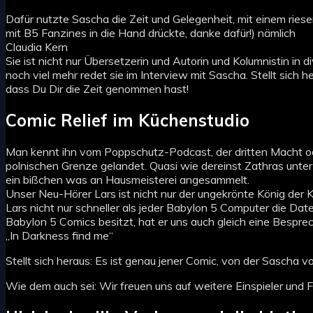
Dafür nutzte Sascha die Zeit und Gelegenheit, mit einem ries
mit B5 Fanzines in die Hand drückte, danke dafür!) nämlich
Claudia Kern
Sie ist nicht nur Übersetzerin und Autorin und Kolumnistin 
noch viel mehr redet sie im Interview mit Sascha. Stellt sich 
dass Du Dir die Zeit genommen hast!
Comic Relief im Küchenstudio
Man kennt ihn vom Poppschutz-Podcast, der dritten Macht oder 
polnischen Grenze gelandet. Quasi wie dereinst Zathras unter
ein bißchen was an Hausmeisterei angesammelt.
Unser Neu-Hörer Lars ist nicht nur der ungekrönte König de
Lars nicht nur schneller als jeder Babylon 5 Computer die D
Babylon 5 Comics besitzt, hat er uns auch gleich eine Bespre
„In Darkness find me“
Stellt sich heraus: Es ist genau jener Comic, von der Sascha v
Wie dem auch sei: Wir freuen uns auf weitere Einspieler und 