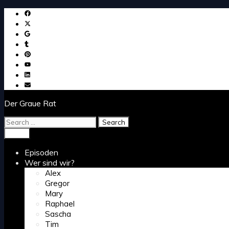
Skip
to
content
Der Graue Rat
Search
for:
Search
Menu
Episoden
Wer sind wir?
Alex
Gregor
Mary
Raphael
Sascha
Tim