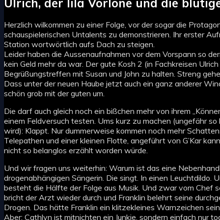
Ulrich, der lila Vorlone und die blut
Herzlich wilkommen zu einer Folge, vor der sogar die Protagon
schauspielerischen Untalents zu demonstrieren. Ihr erster A
Station wortwörtlich aufs Dach zu steigen.
Leider haben die Aussenaufnahmen vor dem Vorspann so derm
kein Geld mehr da war. Der gute Kosh 2 (in Fachkreisen Ulrich
Begrüßungstreffen mit Susan und John zu halten. Streng gehe
Dass unter der neuen Haube jetzt auch ein ganz anderer Wind
schön grob mit der guten um.
Die darf auch gleich noch ein bißchen mehr von ihrem „Könne
einem Feldversuch testen. Ums kurz zu machen (ungefähr so 
wird): Klappt. Nur dummerweise kommen noch mehr Schattensc
Telepathen und einer kleinen Flotte, angeführt von G’Kar kan
nicht so belanglos erzählt worden würde.
Und wir fragen uns weiterhin: Warum ist das eine Nebenhandlun
drogenabhängigen Sängerin. Die singt. In einen Leuchtdildo. U
besteht die Hälfte der Folge aus Musik. Und zwar vom Chef 
bricht der Arzt wieder durch und Franklin belehrt seine durchg
Drogen. Das hätte Franklin ein klitzekleines Warnzeichen sei
Aber: Cathlyn ist mitnichten ein Junkie, sondern einfach nur 