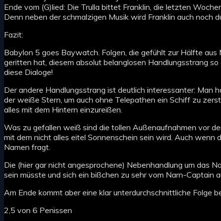
Ende vom (G)lied: Die Trulla bittet Franklin, die letzten Woc
Denn neben der schmalzigen Musik wird Franklin auch noch du
Fazit:
Babylon 5 goes Baywatch. Folgen, die gefühlt zur Hälfte au
geritten hat, diesem absolut belanglosen Handlungsstrang so 
diese Dialoge!
Der andere Handlungsstrang ist deutlich interessanter: Man 
der weiße Stern, um auch ohne Telepathen ein Schiff zu ze
alles mit dem Hintern einzureißen.
Was zu gefallen weiß sind die tollen Außenaufnahmen vor d
mit dem nicht alles eitel Sonnenschein sein wird. Auch wenn d
Namen fragt.
Die (hier gar nicht angesprochene) Nebenhandlung um das Narn
sein müsste und sich ein bißchen zu sehr vom Narn-Captain a
Am Ende kommt aber eine klar unterdurchschnittliche Folge b
2,5 von 6 Penissen