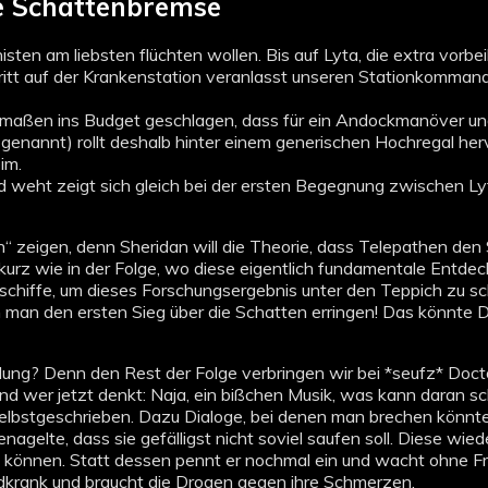
ige Schattenbremse
isten am liebsten flüchten wollen. Bis auf Lyta, die extra vorb
ufritt auf der Krankenstation veranlasst unseren Stationkomma
aßen ins Budget geschlagen, dass für ein Andockmanöver und 
 genannt) rollt deshalb hinter einem generischen Hochregal herv
im.
 weht zeigt sich gleich bei der ersten Begegnung zwischen Lyt
n“ zeigen, denn Sheridan will die Theorie, dass Telepathen de
kurz wie in der Folge, wo diese eigentlich fundamentale Entde
hiffe, um dieses Forschungsergebnis unter den Teppich zu sc
n man den ersten Sieg über die Schatten erringen! Das könnte D
g? Denn den Rest der Folge verbringen wir bei *seufz* Doctor F
nd wer jetzt denkt: Naja, ein bißchen Musik, was kann daran sc
selbstgeschrieben. Dazu Dialoge, bei denen man brechen könn
enagelte, dass sie gefälligst nicht soviel saufen soll. Diese w
n können. Statt dessen pennt er nochmal ein und wacht ohne Fr
todkrank und braucht die Drogen gegen ihre Schmerzen.