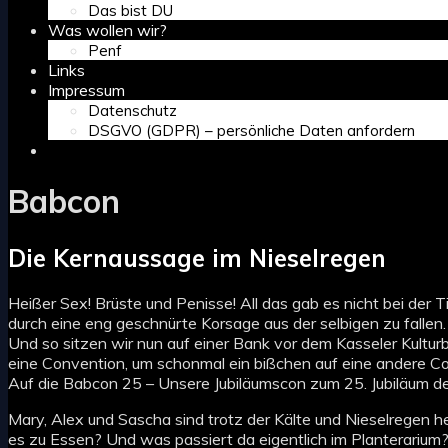
Das bist DU
Was wollen wir?
Penf
Links
Impressum
Datenschutz
DSGVO (GDPR) – persönliche Daten anfordern
Search
Babcon
Die Kernaussage im Nieselregen
Heißer Sex! Brüste und Penisse! All das gab es nicht bei der
durch eine eng geschnürte Korsage aus der selbigen zu fallen.
Und so sitzen wir nun auf einer Bank vor dem Kasseler Kult
eine Convention, um schonmal ein bißchen auf eine andere Co
Auf die Babcon 25 – Unsere Jubiläumscon zum 25. Jubiläum de
Mary, Alex und Sascha sind trotz der Kälte und Nieselregen h
es zu Essen? Und was passiert da eigentlich im Planterarium