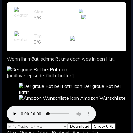
Alex
5/6
Tim
5/6
Wenn Ihr mögt, schmeißt uns doch was in den Hut:
[podlove-episode-flattr-button]
Der graue Rat bei
flattr
Amazon Wunschliste
Download
Show URL
Alex , Gregor , Mary , Raphael , Sascha , Tim