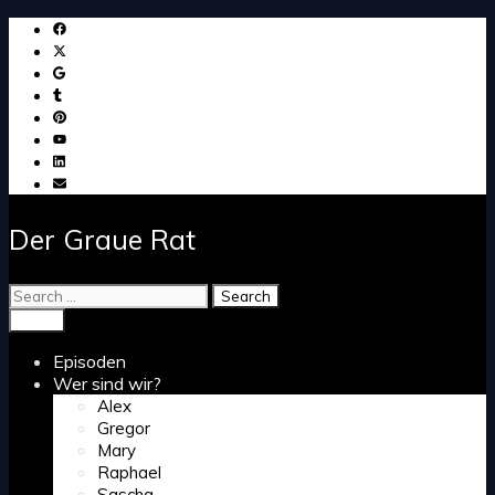
Skip
to
content
Der Graue Rat
Search
for:
Search
Menu
Episoden
Wer sind wir?
Alex
Gregor
Mary
Raphael
Sascha