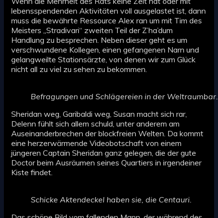
Wenn die Mehrheit des Rats keine Zeit hat oder mit
lebensspendenden Aktivitäten voll ausgelastet ist, dann
muss die bewährte Ressource Alex ran um mit Tim des
Meisters „Stradivari“ zweiten Teil der Z’ha’dum
Handlung zu besprechen. Neben dieser geht es um
verschwundene Kollegen, einen gefangenen Narn und
gelangweilte Stationsärzte, von denen wir zum Glück
nicht all zu viel zu sehen zu bekommen.
Befragungen und Schlägereien in der Weltraumbar.
Sheridan weg, Garibaldi weg, Susan macht sich rar,
Delenn fühlt sich allem schuld, unter anderem am
Auseinanderbrechen der blockfreien Welten. Da kommt
eine herzerwärmende Videobotschaft von einem
jüngeren Captain Sheridan ganz gelegen, die der gute
Doctor beim Ausräumen seines Quartiers in irgendeiner
Kiste findet.
Schicke Aktendeckel haben sie, die Centauri.
Das schöne Bild vom fallenden Mann, der während des