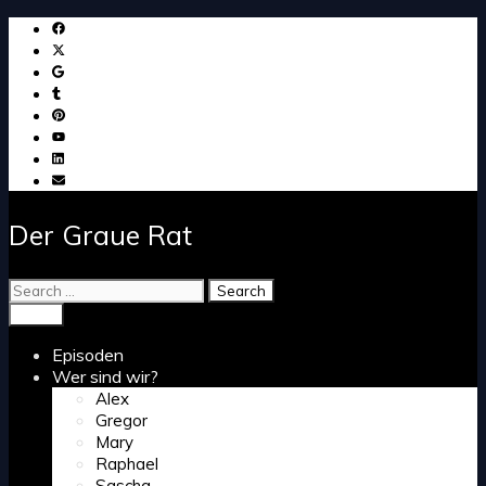
Skip
to
content
Der Graue Rat
Search
for:
Search
Menu
Episoden
Wer sind wir?
Alex
Gregor
Mary
Raphael
Sascha