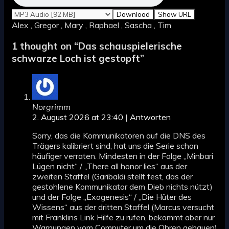
Download
Show URL
Alex , Gregor , Mary , Raphael , Sascha , Tim
1 thought on “
Das schauspielerische
schwarze Loch ist gestopft
”
Norgrimm
2. August 2026 at 23:40
|
Antworten
Sorry, das die Kommunikatoren auf die DNS des
Trägers kalibriert sind, hat uns die Serie schon
häufiger verraten. Mindesten in der Folge „Minbari
Lügen nicht“ / „There all honor lies“ aus der
zweiten Staffel (Garibaldi stellt fest, das der
gestohlene Kommunikator dem Dieb nichts nützt)
und der Folge „Exogenesis“ / „Die Hüter des
Wissens“ aus der dritten Staffel (Marcus versucht
mit Franklins Link Hilfe zu rufen, bekommt aber nur
Warnungen vom Computer um die Ohren gehauen)