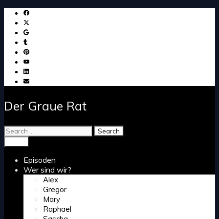
Skip
to
content
Der Graue Rat
Search
for:
Search
Menu
Episoden
Wer sind wir?
Alex
Gregor
Mary
Raphael
Sascha