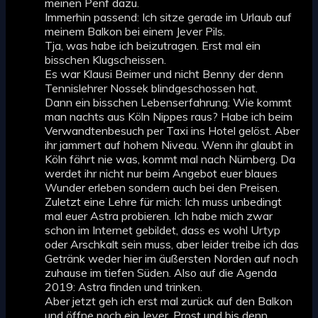
meinen Penf dazu.
Immerhin passend: Ich sitze gerade im Urlaub auf
meinem Balkon bei einem Jever Pils.
Tja, was habe ich beizutragen. Erst mal ein
bisschen Klugscheissen.
Es war Klausi Beimer und nicht Benny der denn
Tennislehrer Nossek blindgeschossen hat.
Dann ein bisschen Lebenserfahrung: Wie kommt
man nachts aus Köln Nippes raus? Habe ich beim
Verwandtenbesuch per Taxi ins Hotel gelöst. Aber
ihr jammert auf hohem Niveau. Wenn ihr glaubt in
Köln fährt nie was, kommt mal nach Nürnberg. Da
werdet ihr nicht nur beim Angebot euer blaues
Wunder erleben sondern auch bei den Preisen.
Zuletzt eine Lehre für mich: Ich muss unbedingt
mal euer Astra probieren. Ich habe mich zwar
schon im Internet gebildet, dass es wohl Urtyp
oder Arschkalt sein muss, aber leider treibe ich das
Getränk weder hier im äußersten Norden auf noch
zuhause im tiefen Süden. Also auf die Agenda
2019: Astra finden und trinken.
Aber jetzt geh ich erst mal zurück auf den Balkon
und öffne noch ein Jever. Prost und bis denn,