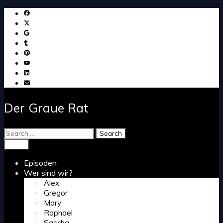
Skip
to
content
Der Graue Rat
Search
for:
Search
Menu
Episoden
Wer sind wir?
Alex
Gregor
Mary
Raphael
Sascha