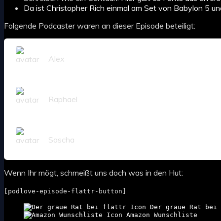
Da ist Christopher Rich einmal am Set von Babylon 5 u
Folgende Podcaster waren an dieser Episode beteiligt:
Alex
Raphael
Sascha
Wenn Ihr mögt, schmeißt uns doch was in den Hut:
[podlove-episode-flattr-button]
Der graue Rat bei 
Amazon Wunschliste