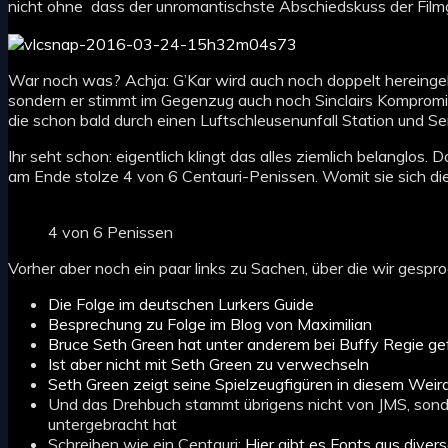
nicht ohne dass der unromantischste Abschiedskuss der Film
War noch was? Achja: G’Kar wird auch noch doppelt hereingel
sondern er stimmt im Gegenzug auch noch Sinclairs Kompromiss
die schon bald durch einen Luftschleusenunfall Station und Se
Ihr seht schon: eigentlich klingt das alles ziemlich belanglos
am Ende stolze 4 von 6 Centauri-Penissen. Womit sie sich die
4 von 6 Penissen
Vorher aber noch ein paar links zu Sachen, über die wir gespr
Die Folge im deutschen Lurkers Guide
Besprechung zu Folge im Blog von Maximilian
Bruce Seth Green hat unter anderem bei Buffy Regie ge
Ist aber nicht mit Seth Green zu verwechseln
Seth Green zeigt seine Spielzeugfigüren in diesem Wei
Und das Drehbuch stammt übrigens nicht von JMS, son
untergebracht hat
Schreiben wie ein Centauri:
Hier gibt es Fonts aus diver