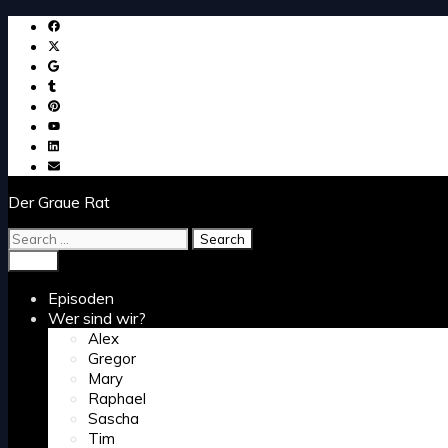
Skip
to
content
Der Graue Rat
Search
for:
Search
Menu
Episoden
Wer sind wir?
Alex
Gregor
Mary
Raphael
Sascha
Tim