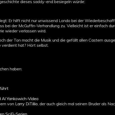
geschichte dieses s
addy-end besiegeln würde:
egt: Er hilft nicht nur unwissend Londo bei der Wiederbeschaf
 bei der McGuffin-Verhandlung zu. Vielleicht ist er einfach dur
rie wieder verlassen wird.
. Doch der Ton macht die Musik und die gefällt allen Castern aus
 verdient hat? Hört selbst.
ochen haben:
führt
rd Al Yankowich-Video
dern von
Larry DiTillio
, der auch gleich mal seinen Bruder als Nac
sen SciFi-Serien