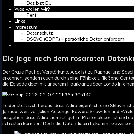
Das bist DU
Was wollen wir?
Penf
Links
Impressum
Datenschutz
DSGVO (GDPR) – persönliche Daten anfordern
Search
Die Jagd nach dem rosaroten Datenkr
Der Graue Rat hat Verstärkung:
Alex
ist zu Raphael und Sasch
erkennen, sondern auch durch seine Fähigkeit, fließend Centau
die Episode doch mit unserem Haarkranzträger Londo in eine
Leider stellt sich heraus, dass Adira eigentlich eine Sklavin i
Jahaaa, weit vor Julian Assange, Edward Snowden und Wikil
ausgehen, dass Adira ziemlich gut im Pfeifenblasen ist und so
schießen könnten. Doch die Datendiebin bekommt Gewissens