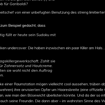
ob für Garibaldi?
rheitschef von einer unbefugten Benutzung des streng limitier
g füllt er heute sein Sudoku mit
ecken undercover: Die haben inzwischen ein paar Killer am Hals…
agskillergewerkschaft. Zahlt sie
 für Zahnersatz und Hautcreme.
tten sie wohl nicht den Auftrag
n.
cke einer Raumstation mögen vielleicht cool aussehen, trüben a
wehren) ihre anvisierten Opfer u
m Haaresbreite (eine offiziell
 wie man den Bösewicht überlisten könnte. Und da der so intell
 auch seine Freundin. Die dann aber – im wahrsten Sinne des W