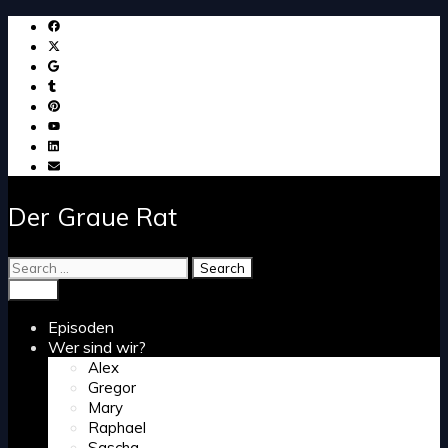
Skip
to
content
Der Graue Rat
Search
for:
Search
Menu
Episoden
Wer sind wir?
Alex
Gregor
Mary
Raphael
Sascha