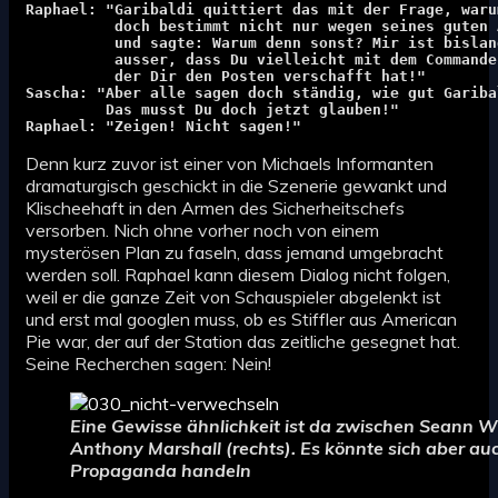
Raphael: "Garibaldi quittiert das mit der Frage, waru
          doch bestimmt nicht nur wegen seines guten 
          und sagte: Warum denn sonst? Mir ist bislan
          ausser, dass Du vielleicht mit dem Commande
          der Dir den Posten verschafft hat!"
Sascha: "Aber alle sagen doch ständig, wie gut Gariba
         Das musst Du doch jetzt glauben!"
Raphael: "Zeigen! Nicht sagen!"
Denn kurz zuvor ist einer von Michaels Informanten
dramaturgisch geschickt in die Szenerie gewankt und
Klischeehaft in den Armen des Sicherheitschefs
versorben. Nich ohne vorher noch von einem
mysterösen Plan zu faseln, dass jemand umgebracht
werden soll. Raphael kann diesem Dialog nicht folgen,
weil er die ganze Zeit von Schauspieler abgelenkt ist
und erst mal googlen muss, ob es Stiffler aus American
Pie war, der auf der Station das zeitliche gesegnet hat.
Seine Recherchen sagen: Nein!
Eine Gewisse ähnlichkeit ist da zwischen Seann Wi
Anthony Marshall (rechts). Es könnte sich aber auc
Propaganda handeln