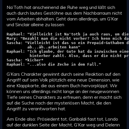
Na’Toth hat anscheinend die Ruhe weg und läßt sich
auch durch lautes Gestöhne aus dem Nachbarraum nicht
vom Arbeiten abhalten. Geht dann allerdings, um G’Kar
und Sinclair alleine zu lassen
Raphael: "Vielleicht ist Na'toth ja auch raus, um die
Mary: "Bezahlt man die nicht vorher? Ich kenn mich da
Sascha: "Vielleicht ist das so ein Prepaid-Guthaben d
         ab...äh..arbeiten kann"
Raphael: "Ich glaube, der Gute hat da inzwischen eine
          hinterher zahlt. 
Also, dass er die nicht pr
Sascha: *kicher*
Raphael: "...also die Zeche in dem Fall."
G’Kars Charakter gewinnt durch seine Reaktion auf den
Angriff auf sein Volk plötzlich eine neue Dimension, wie
eine Klappkarte, die aus einem Buch hervorplöppt. Wir
können uns allerdings nicht lange an der neugewonnen
Tiefe seines Charakters zu erfreuen, denn er macht sich
auf die Suche nach der mysteriösen Macht, die den
Angriff zu verantworten hat.
Am Ende also: Prösiedent tot, Garibaldi fast tot, Londo
auf der dunklen Seite der Macht, G’Kar weg und Delenn