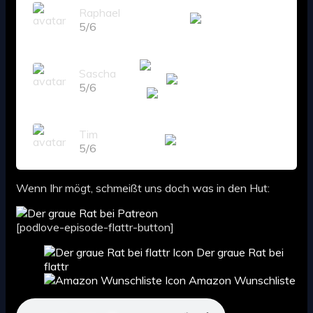
Raphael
5/6
Sascha
5/6
Tim
5/6
Wenn Ihr mögt, schmeißt uns doch was in den Hut:
[podlove-episode-flattr-button]
Der graue Rat bei
flattr
Amazon Wunschliste