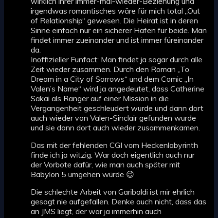
wirklich ihrer immer-mal-wieder-Beziehung und
irgendwas romantisches wäre für mich total „Out
of Relationship“ gewesen. Die Heirat ist in deren
Sinne einfach nur ein sicherer Hafen für beide. Man
findet immer zueinander und ist immer füreinander
da.
Inoffizieller Funfact: Man findet ja sogar durch alle
Zeit wieder zusammen. Durch den Roman „To
Dream in a City of Sorrows“ und dem Comic „In
Valen’s Name“ wird ja angedeutet, dass Catherine
Sakai als Ranger auf einer Mission in die
Vergangenheit geschleudert wurde und dann dort
auch wieder von Valen-Sinclair gefunden wurde
und sie dann dort auch wieder zusammenkamen.
Das mit der fehlenden CGI vom Heckenlabyrinth
finde ich ja witzig. War doch eigentlich auch nur
der Vorbote dafür, wie man auch später mit
Babylon 5 umgehen würde 😉
Die schlechte Arbeit von Garibaldi ist mir ehrlich
gesagt nie aufgefallen. Denke auch nicht, dass das
an JMS liegt, der war ja immerhin auch