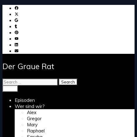
Skip
to
content
Der Graue Rat
Search
for:
Search
Menu
Episoden
Wer sind wir?
Alex
Gregor
Mary
Raphael
Sascha