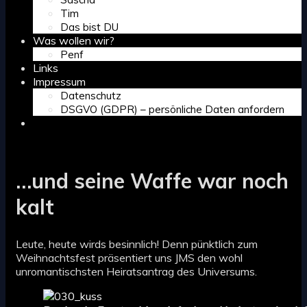
Tim
Das bist DU
Was wollen wir?
Penf
Links
Impressum
Datenschutz
DSGVO (GDPR) – persönliche Daten anfordern
Search
…und seine Waffe war noch
kalt
Leute, heute wirds besinnlich! Denn pünktlich zum
Weihnachtsfest präsentiert uns JMS den wohl
unromantischsten Heiratsantrag des Universums.