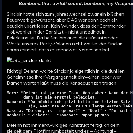
Bämbäm..that awfull sound, bämbäm, my Vizeprä
Sinclair hatte sich zum Jahreswechsel zwar ein bißchen
Feuerwerk gewünscht, aber DAS war dann doch ein
deutlich übertrieben. Kein Wunder, dass der Commander
– obwohl er in der Bar sitzt – nicht unbedingt in
Feierlaune ist. Da helfen ihm auch die aufmunternden
Worte unseres Party-Volonen nicht weiter, der Sinclair
daran erinnert, dass er irgendwas vergessen hat
Richtig! Delenn wollte Sinclair ja eigentlich in die dunklen
Geheimnisse ihrer Vergangenheit einweihen, aber wer
Damen warten läßt muss die Konsequenzen tragen
Mary: "Delenn ist ja eine Frau. Von daher: Wenn der M
       dann ist sie erstmal beleidigt. 
Rapahel: "Da möchte ich jetzt bitte den letzten Satz 
         Tja, wenn man eine Frau zu lange warten läßt
Sascha: "Delenn, ist irgenwas?" - "Nee!" - "Du hast d
Raphael: "Sicher?" - "Jaaaaa!" PuppPuppPupp
Delenn hat ihr merkwürdiges Konstrukt fertig, an dem
sie seit dem Pilotfilm rumbastelt und es – Achtung! –