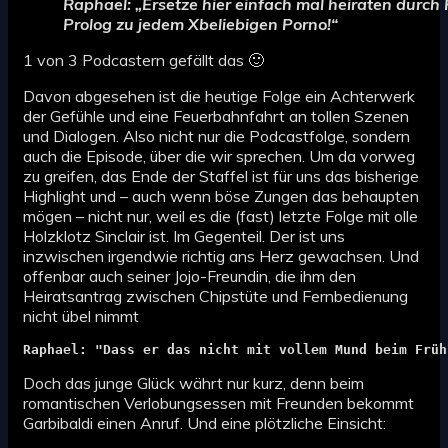
Raphael: „Ersetze hier einfach mal heiraten durch
Prolog zu jedem Xbeliebigen Porno!“
1 von 3 Podcastern gefällt das 🙂
Davon abgesehen ist die heutige Folge ein Achterwerk
der Gefühle und eine Feuerbahnfahrt an tollen Szenen
und Dialogen. Also nicht nur die Podcastfolge, sondern
auch die Episode, über die wir sprechen. Um da vorweg
zu greifen, das Ende der Staffel ist für uns das bisherige
Highlight und – auch wenn böse Zungen das behaupten
mögen – nicht nur, weil es die (fast) letzte Folge mit olle
Holzklotz Sinclair ist. Im Gegenteil. Der ist uns
inzwischen irgendwie richtig ans Herz gewachsen. Und
offenbar auch seiner Jojo-Freundin, die ihm den
Heiratsantrag zwischen Chipstüte und Fernbedienung
nicht übel nimmt
Raphael: "Dass er das nicht mit vollem Mund beim Früh
Doch das junge Glück währt nur kurz, denn beim
romantischen Verlobungsessen mit Freunden bekommt
Garbibaldi einen Anruf. Und eine plötzliche Einsicht: