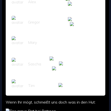
Alex
Gregor
Mary
Sascha
Tim
Wenn Ihr mögt, schmeißt uns doch was in den Hut: