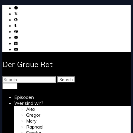
Skip
to
content
Der Graue Rat
Search
for:
Search
Menu
Episoden
Wer sind wir?
Alex
Gregor
Mary
Raphael
Sascha