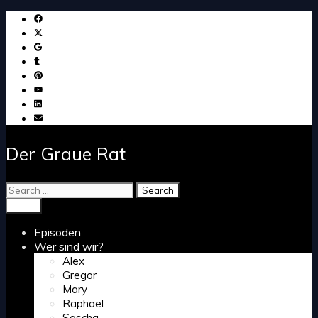
Skip
to
content
Der Graue Rat
Search
for:
Search
Menu
Episoden
Wer sind wir?
Alex
Gregor
Mary
Raphael
Sascha